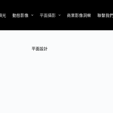
瞬光
動態影像
平面攝影
商業影像洞察
聯繫我
平面設計