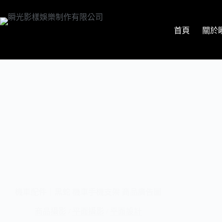
首頁
關於
機車配件｜黑蛇 機車手機支架 商品廣告圖
商品攝影
/
平面攝影
/
平面設計