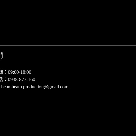
們
09:00-18:00
0938-877-160
：beambeam.production@gmail.com