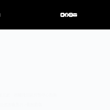
們
養工處｜高鐵特定區共管中心形象
企業形象影片
/
動態影像