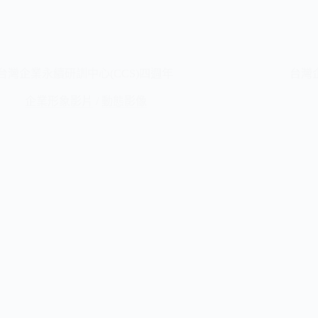
台灣企業永續研訓中心(CCS)四週年
台灣
企業形象影片
/
動態影像