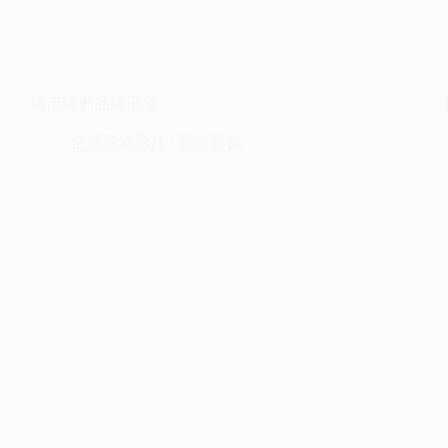
城市綠洲品牌形象
企業形象影片
/
動態影像