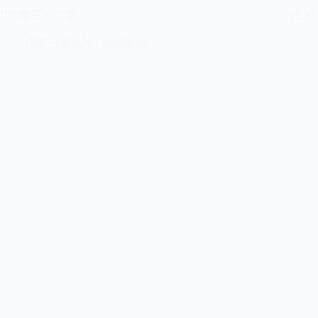
中欣實業30周年
FL
企業形象影片
/
動態影像