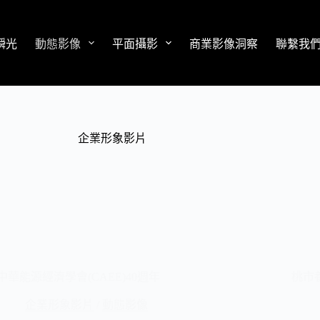
瞬光
動態影像
平面攝影
商業影像洞察
聯繫我
企業形象影片
中華能源經濟學會(CAEE)40週年
桃市
企業形象影片
/
動態影像