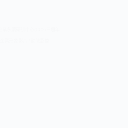
企業永續研訓中心(CCS)三週年
企業形象影片
/
動態影像